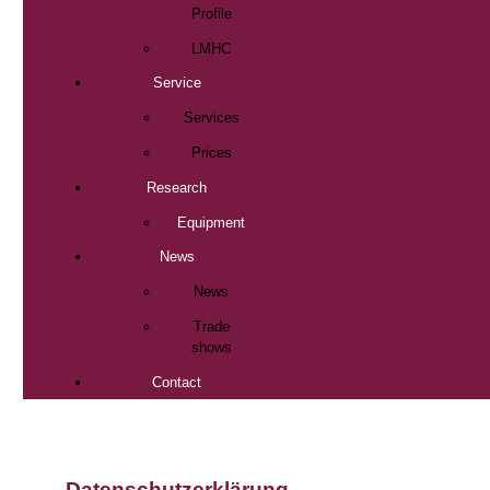
Profile
LMHC
Service
Services
Prices
Research
Equipment
News
News
Trade
shows
Contact
Datenschutzerklärung