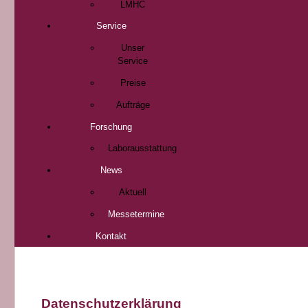
LMHC
Service
Unser
Service
Preise
Aufträge
Forschung
Laborausstattung
News
Aktuell
Messetermine
Kontakt
Datenschutzerklärung